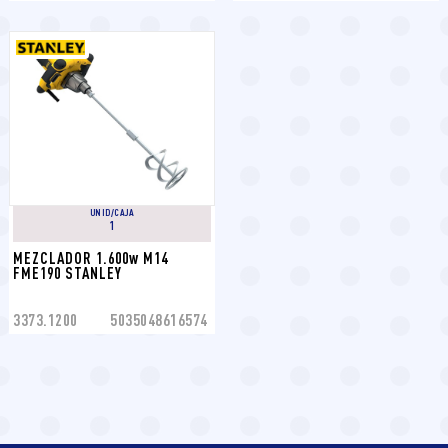
UNID/CAJA
1
MEZCLADOR 1.600w M14 
FME190 STANLEY
3373.1200
5035048616574