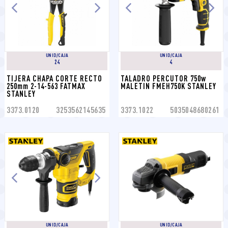
UNID/CAJA
UNID/CAJA
24
4
TIJERA CHAPA CORTE RECTO 
TALADRO PERCUTOR 750w 
250mm 2-14-563 FATMAX 
MALETIN FMEH750K STANLEY
STANLEY
3373.0120
3253562145635
3373.1022
5035048680261
UNID/CAJA
UNID/CAJA