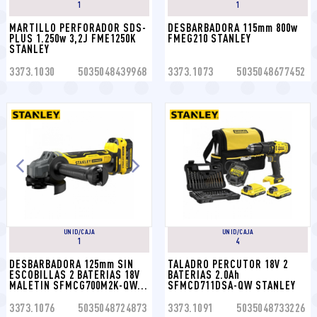
1
1
MARTILLO PERFORADOR SDS-
DESBARBADORA 115mm 800w 
PLUS 1.250w 3,2J FME1250K 
FMEG210 STANLEY
STANLEY
3373.1030
5035048439968
3373.1073
5035048677452
UNID/CAJA
UNID/CAJA
1
4
DESBARBADORA 125mm SIN 
TALADRO PERCUTOR 18V 2 
ESCOBILLAS 2 BATERIAS 18V 
BATERIAS 2.0Ah 
MALETIN SFMCG700M2K-QW...
SFMCD711DSA-QW STANLEY
3373.1076
5035048724873
3373.1091
5035048733226