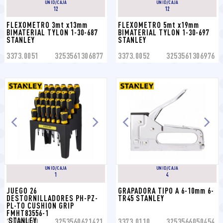
UNID/CAJA
UNID/CAJA
12
12
FLEXOMETRO 3mt x13mm 
FLEXOMETRO 5mt x19mm 
BIMATERIAL TYLON 1-30-687 
BIMATERIAL TYLON 1-30-697 
STANLEY
STANLEY
3373.0051
3253561306877
3373.0052
3253561306976
UNID/CAJA
UNID/CAJA
1
4
JUEGO 26 
GRAPADORA TIPO A 6-10mm 6-
DESTORNILLADORES PH-PZ-
TR45 STANLEY
PL-TO CUSHION GRIP 
FMHT83556-1

 STANLEY
3373.0060
3253560621421
3373.0110
3253566050454