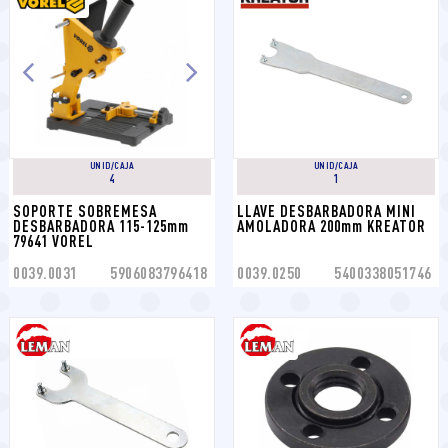
UNID/CAJA
UNID/CAJA
4
1
SOPORTE SOBREMESA 
LLAVE DESBARBADORA MINI 
DESBARBADORA 115-125mm 
AMOLADORA 200mm KREATOR
79641 VOREL
0039.0031
5906083796418
0039.0250
5400338051746