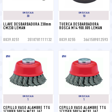
UNID/CAJA
UNID/CAJA
30
10
LLAVE DESBARBADORA 230mm 
TUERCA DESBARBADORA 
CM230 LEMAN
ROSCA M14 900.005 LEMAN
0039.0251
3510781111132
0039.0255
3661589012593
UNID/CAJA
UNID/CAJA
1
1
CEPILLO VASO ALAMBRE TTG 
CEPILLO VASO ALAMBRE TTG 
1/100X0.50X14 MC01 JAZ
1/125X0.50X14 MC01 JAZ