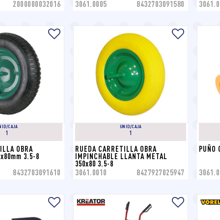
2000000032016
3061.0005
8432703091580
3061.0
NID/CAJA
UNID/CAJA
1
1
LLA OBRA 
RUEDA CARRETILLA OBRA 
PUÑO 
x80mm 3.5-8
IMPINCHABLE LLANTA METAL 
350x80 3.5-8
8432703091610
3061.0010
8427927025947
3061.0