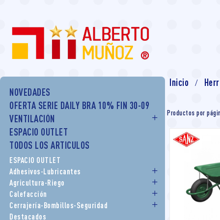
Inicio
Herr
NOVEDADES
OFERTA SERIE DAILY BRA 10% FIN 30-09
Productos por pági
VENTILACIÓN
ESPACIO OUTLET
TODOS LOS ARTICULOS
ESPACIO OUTLET
Adhesivos-Lubricantes
Agricultura-Riego
Calefacción
Cerrajería-Bombillos-Seguridad
Destacados