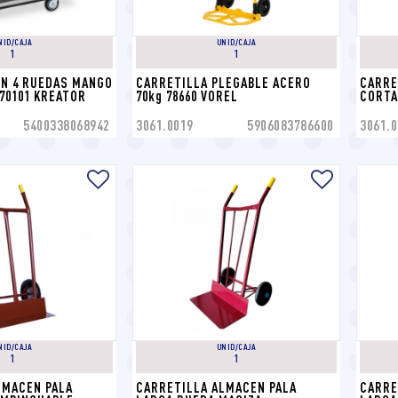
NID/CAJA
UNID/CAJA
1
1
N 4 RUEDAS MANGO 
CARRETILLA PLEGABLE ACERO 
CARRE
70101 KREATOR
70kg 78660 VOREL
CORTA
5400338068942
3061.0019
5906083786600
3061.0
NID/CAJA
UNID/CAJA
1
1
MACEN PALA 
CARRETILLA ALMACEN PALA 
CARRE