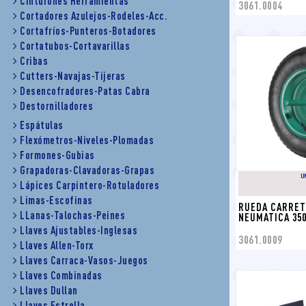
Cinturones Herramientas
3061.0004
Cortadores Azulejos-Rodeles-Acc.
Cortafríos-Punteros-Botadores
Cortatubos-Cortavarillas
Cribas
Cutters-Navajas-Tijeras
Desencofradores-Patas Cabra
Destornilladores
Espátulas
Flexómetros-Niveles-Plomadas
Formones-Gubias
Grapadoras-Clavadoras-Grapas
U
Lápices Carpintero-Rotuladores
Limas-Escofinas
RUEDA CARRETI
LLanas-Talochas-Peines
NEUMATICA 350
Llaves Ajustables-Inglesas
3061.0009
Llaves Allen-Torx
Llaves Carraca-Vasos-Juegos
Llaves Combinadas
Llaves Dullan
Llaves Estrella