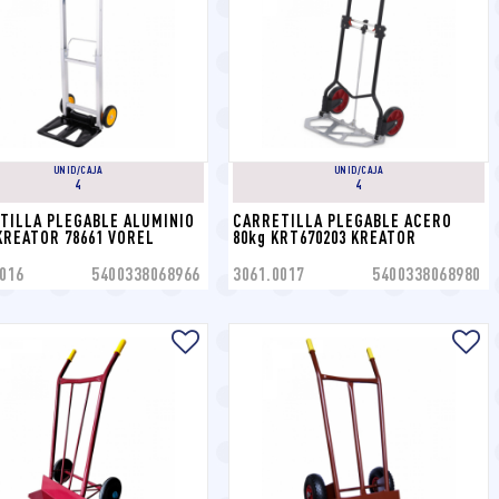
UNID/CAJA
UNID/CAJA
4
4
TILLA PLEGABLE ALUMINIO 
CARRETILLA PLEGABLE ACERO 
 KREATOR 78661 VOREL
80kg KRT670203 KREATOR
016
5400338068966
3061.0017
5400338068980