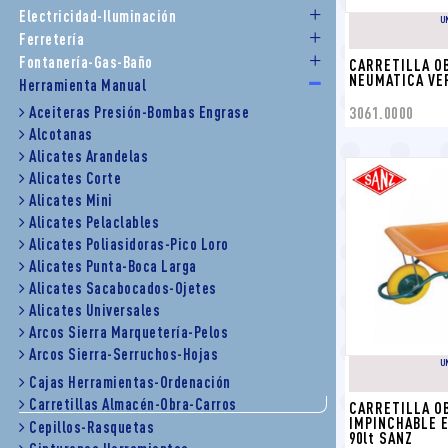
Electricidad-Iluminación
U
Ferretería
Fontanería-Gas-Baño
CARRETILLA OB
NEUMATICA VER
Herramienta Manual
3061.0000
Aceiteras Presión-Bombas Engrase
Alcotanas
Alicates Arandelas
Alicates Corte
Alicates Mini
Alicates Pelaclables
Alicates Poliasidoras-Pico Loro
Alicates Punta-Boca Larga
Alicates Sacabocados-Ojetes
Alicates Universales
Arcos Sierra Marquetería-Pelos
Arcos Sierra-Serruchos-Hojas
U
Cajas Herramientas-Ordenación
Carretillas Almacén-Obra-Carros
CARRETILLA OB
IMPINCHABLE E
Cepillos-Rasquetas
90lt SANZ