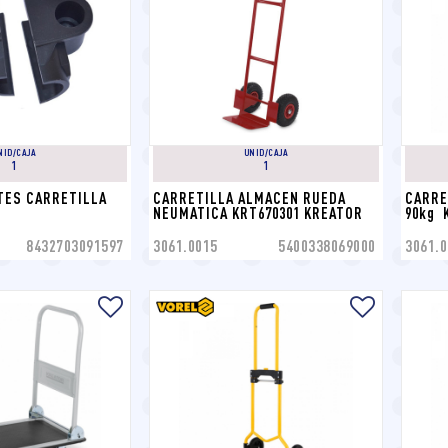
NID/CAJA
UNID/CAJA
1
1
TES CARRETILLA 
CARRETILLA ALMACEN RUEDA 
CARRE
NEUMATICA KRT670301 KREATOR
90kg 
8432703091597
3061.0015
5400338069000
3061.0