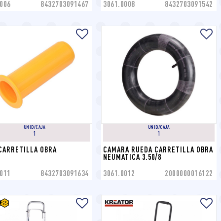
006
8432703091467
3061.0008
8432703091542
UNID/CAJA
UNID/CAJA
1
1
CARRETILLA OBRA
CAMARA RUEDA CARRETILLA OBRA 
NEUMATICA 3.50/8
011
8432703091634
3061.0012
2000000016122