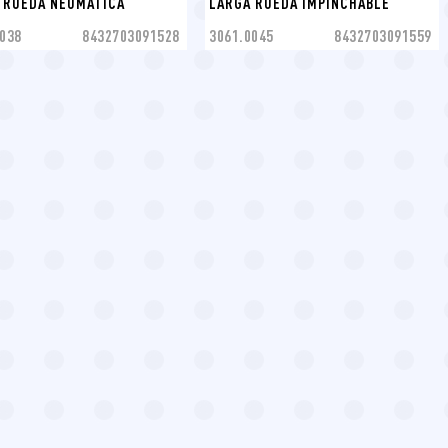
 RUEDA NEUMATICA
LARGA RUEDA IMPINCHABLE
038
8432703091528
3061.0045
8432703091559