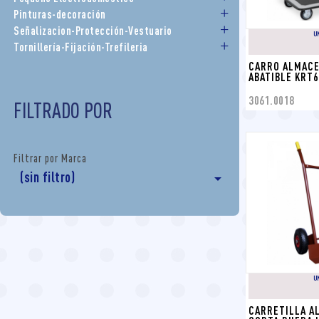
Pinturas-decoración
Señalizacion-Protección-Vestuario
U
Tornillería-Fijación-Trefileria
CARRO ALMACE
ABATIBLE KRT6
3061.0018
FILTRADO POR
Filtrar por Marca
(sin filtro)

U
CARRETILLA AL