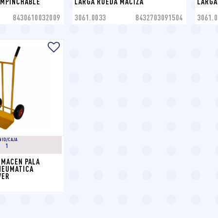
IMPINCHABLE
LARGA RUEDA MACIZA
LARGA
8430610032009
3061.0033
8432703091504
3061.0
NID/CAJA
1
MACEN PALA 
NEUMATICA 
VER