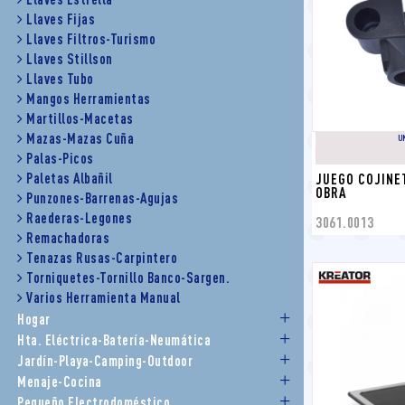
Llaves Fijas
Llaves Filtros-Turismo
Llaves Stillson
Llaves Tubo
Mangos Herramientas
Martillos-Macetas
Mazas-Mazas Cuña
U
Palas-Picos
Paletas Albañil
JUEGO COJINE
OBRA
Punzones-Barrenas-Agujas
Raederas-Legones
3061.0013
Remachadoras
Tenazas Rusas-Carpintero
Torniquetes-Tornillo Banco-Sargen.
Varios Herramienta Manual
Hogar
Hta. Eléctrica-Batería-Neumática
Jardín-Playa-Camping-Outdoor
Menaje-Cocina
Pequeño Electrodoméstico