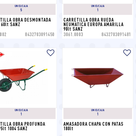
UNID/CAJA
UNID/CAJA
5
1
TILLA OBRA DESMONTADA 
CARRETILLA OBRA RUEDA 
 60lt SANZ
NEUMATICA EUROPA AMARILLA 
90lt SANZ
002
8432703091450
3061.0003
8432703091481
UNID/CAJA
UNID/CAJA
1
1
TILLA OBRA PROFUNDA 
AMASADORA CHAPA CON PATAS 
5lt 1004 SANZ
180lt