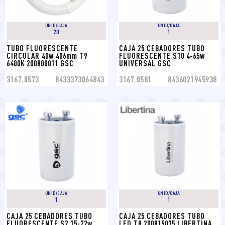
UNID/CAJA
UNID/CAJA
20
1
TUBO FLUORESCENTE 
CAJA 25 CEBADORES TUBO 
CIRCULAR 40w 406mm T9 
FLUORESCENTE S10 4-65w 
6400K 200800011 GSC
UNIVERSAL GSC
3167.0573
8433373064843
3167.0581
8436021945938
UNID/CAJA
UNID/CAJA
1
1
CAJA 25 CEBADORES TUBO 
CAJA 25 CEBADORES TUBO 
FLUORESCENTE S2 15-22w 
LED T8 200815035 LIBERTINA