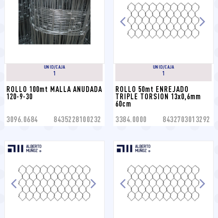
UNID/CAJA
UNID/CAJA
1
1
ROLLO 100mt MALLA ANUDADA 
ROLLO 50mt ENREJADO 
120-9-30
TRIPLE TORSION 13x0,6mm 
60cm
3096.0684
8435228100232
3384.0000
8432703013292