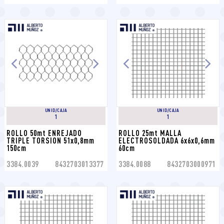
UNID/CAJA
UNID/CAJA
1
1
ROLLO 50mt ENREJADO 
ROLLO 25mt MALLA 
TRIPLE TORSION 51x0,8mm 
ELECTROSOLDADA 6x6x0,6mm 
150cm
60cm
3384.0039
8432703013377
3384.0088
8432703000971