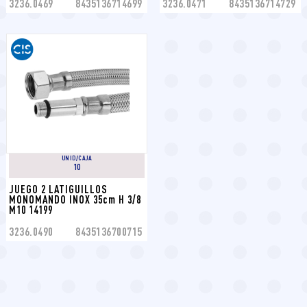
3236.0469
8435136714699
3236.0471
8435136714729
UNID/CAJA
10
JUEGO 2 LATIGUILLOS 
MONOMANDO INOX 35cm H 3/8 
M10 14199
3236.0490
8435136700715