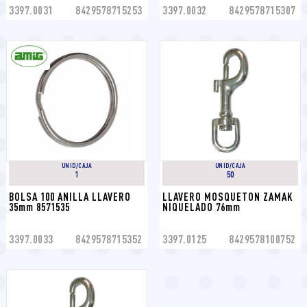
3397.0031
8429578715253
3397.0032
8429578715307
UNID/CAJA
UNID/CAJA
1
50
BOLSA 100 ANILLA LLAVERO 
LLAVERO MOSQUETON ZAMAK 
35mm 8571535
NIQUELADO 76mm
3397.0033
8429578715352
3397.0125
8429578100752