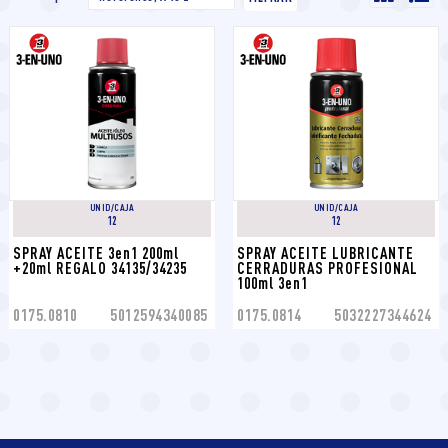
UNID/CAJA
UNID/CAJA
12
12
SPRAY ACEITE 3en1 200ml 
SPRAY ACEITE LUBRICANTE 
+20ml REGALO 34135/34235
CERRADURAS PROFESIONAL 
100ml 3en1
0175.0810
5012594340085
0175.0814
5032227344624