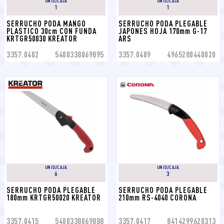
UNID/CAJA
UNID/CAJA
1
1
SERRUCHO PODA MANGO 
SERRUCHO PODA PLEGABLE 
PLASTICO 30cm CON FUNDA 
JAPONES HOJA 170mm G-17 
KRTGR50030 KREATOR
ARS
3357.0402
5400338069895
3357.0409
4965280440020
UNID/CAJA
UNID/CAJA
6
3
SERRUCHO PODA PLEGABLE 
SERRUCHO PODA PLEGABLE 
180mm KRTGR50020 KREATOR
210mm RS-4040 CORONA
3357.0415
5400338069888
3357.0417
8414299620313