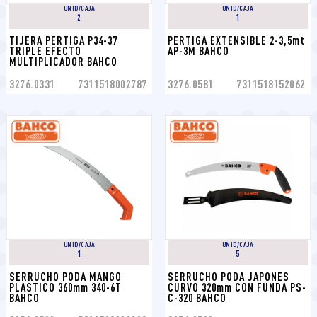
UNID/CAJA
UNID/CAJA
2
1
TIJERA PERTIGA P34-37 
PERTIGA EXTENSIBLE 2-3,5mt 
TRIPLE EFECTO 
AP-3M BAHCO
MULTIPLICADOR BAHCO
3276.0331
7311518002787
3276.0581
7311518152062
UNID/CAJA
UNID/CAJA
1
5
SERRUCHO PODA MANGO 
SERRUCHO PODA JAPONES 
PLASTICO 360mm 340-6T 
CURVO 320mm CON FUNDA PS-
BAHCO
C-320 BAHCO