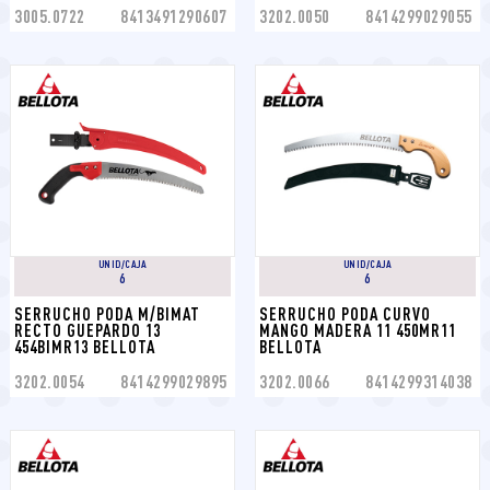
3005.0722
8413491290607
3202.0050
8414299029055
UNID/CAJA
UNID/CAJA
6
6
SERRUCHO PODA M/BIMAT 
SERRUCHO PODA CURVO 
RECTO GUEPARDO 13 
MANGO MADERA 11 450MR11 
454BIMR13 BELLOTA
BELLOTA
3202.0054
8414299029895
3202.0066
8414299314038