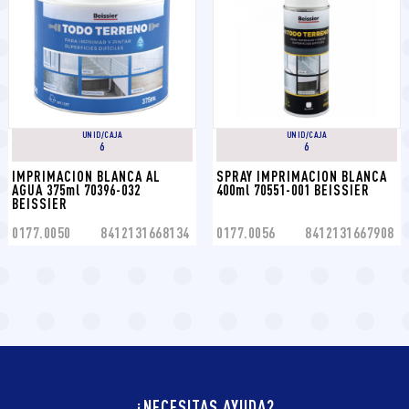
UNID/CAJA
UNID/CAJA
6
6
IMPRIMACION BLANCA AL 
SPRAY IMPRIMACION BLANCA 
AGUA 375ml 70396-032 
400ml 70551-001 BEISSIER
BEISSIER
0177.0050
8412131668134
0177.0056
8412131667908
¿NECESITAS AYUDA?