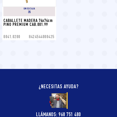
UNID/CAJA
35
CABALLETE MADERA 74x74cm 
PINO PREMIUM CAB.001.99
0041.0200
8424544000425
¿NECESITAS AYUDA?
LLÁMANOS: 968 751 480