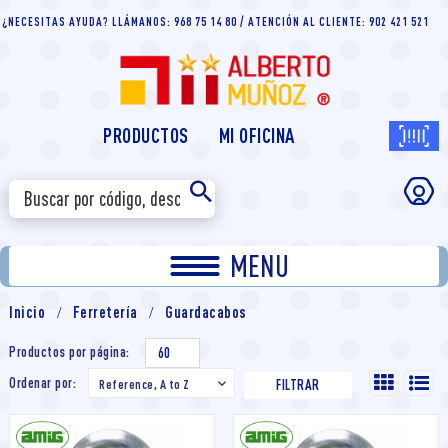
¿NECESITAS AYUDA? LLÁMANOS: 968 75 14 80 / ATENCIÓN AL CLIENTE: 902 421 521
PRODUCTOS
MI OFICINA
MENU
Inicio
Ferretería
Guardacabos
Productos por página:
60
Ordenar por:
Reference, A to Z

FILTRAR