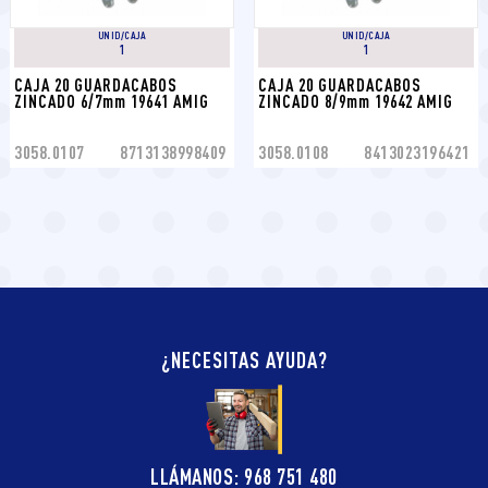
UNID/CAJA
UNID/CAJA
1
1
CAJA 20 GUARDACABOS 
CAJA 20 GUARDACABOS 
ZINCADO 6/7mm 19641 AMIG
ZINCADO 8/9mm 19642 AMIG
3058.0107
8713138998409
3058.0108
8413023196421
¿NECESITAS AYUDA?
LLÁMANOS: 968 751 480