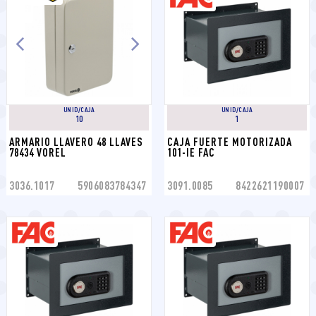
UNID/CAJA
UNID/CAJA
10
1
ARMARIO LLAVERO 48 LLAVES 
CAJA FUERTE MOTORIZADA 
78434 VOREL
101-IE FAC
3036.1017
5906083784347
3091.0085
8422621190007