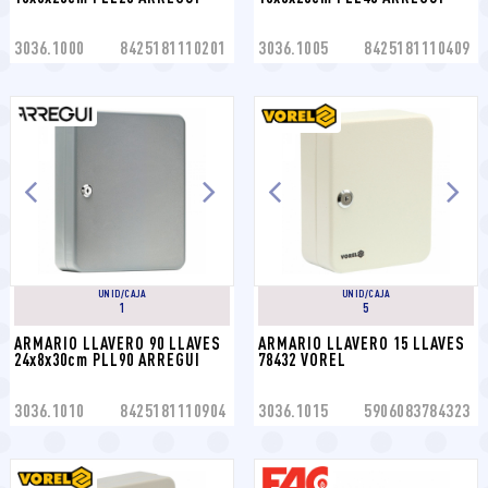
3036.1000
8425181110201
3036.1005
8425181110409
UNID/CAJA
UNID/CAJA
1
5
ARMARIO LLAVERO 90 LLAVES 
ARMARIO LLAVERO 15 LLAVES 
24x8x30cm PLL90 ARREGUI
78432 VOREL
3036.1010
8425181110904
3036.1015
5906083784323