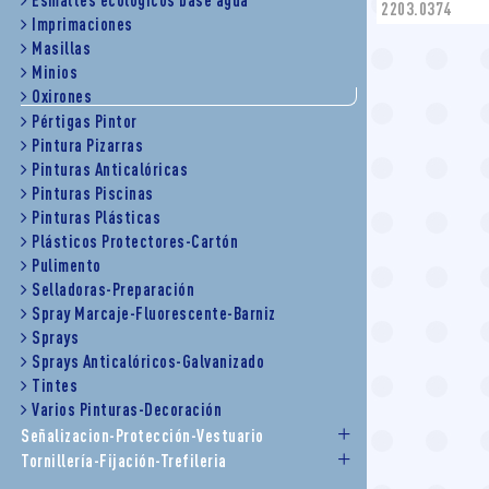
Esmaltes ecológicos base agua
2203.0374
Imprimaciones
Masillas
Minios
Oxirones
Pértigas Pintor
Pintura Pizarras
Pinturas Anticalóricas
Pinturas Piscinas
Pinturas Plásticas
Plásticos Protectores-Cartón
Pulimento
Selladoras-Preparación
Spray Marcaje-Fluorescente-Barniz
Sprays
Sprays Anticalóricos-Galvanizado
Tintes
Varios Pinturas-Decoración
Señalizacion-Protección-Vestuario
Tornillería-Fijación-Trefileria