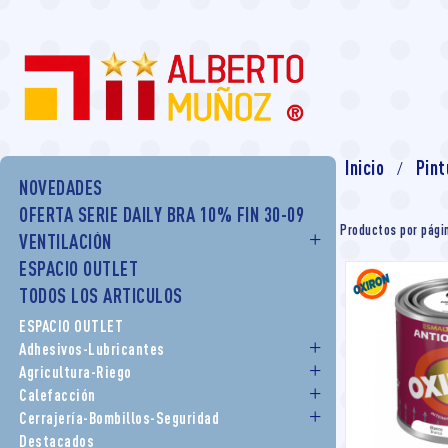
Inicio
Pint
NOVEDADES
OFERTA SERIE DAILY BRA 10% FIN 30-09
Productos por pági
VENTILACIÓN
ESPACIO OUTLET
TODOS LOS ARTICULOS
ESPACIO OUTLET
Adhesivos-Lubricantes
Agricultura-Riego
Calefacción
Cerrajería-Bombillos-Seguridad
Destacados