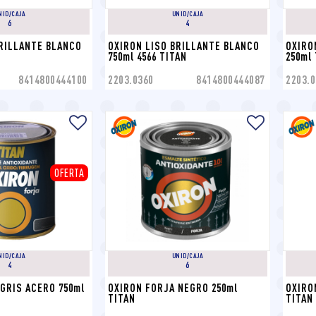
NID/CAJA
UNID/CAJA
6
4
RILLANTE BLANCO 
OXIRON LISO BRILLANTE BLANCO 
OXIRO
750ml 4566 TITAN
250ml
8414800444100
2203.0360
8414800444087
2203.0
OFERTA
NID/CAJA
UNID/CAJA
4
6
GRIS ACERO 750ml 
OXIRON FORJA NEGRO 250ml 
OXIRO
TITAN
TITAN