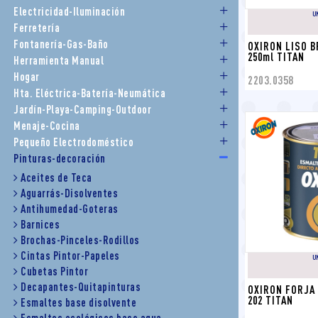
Electricidad-Iluminación
U
Ferretería
Fontanería-Gas-Baño
OXIRON LISO B
250ml TITAN
Herramienta Manual
Hogar
2203.0358
Hta. Eléctrica-Batería-Neumática
Jardín-Playa-Camping-Outdoor
Menaje-Cocina
Pequeño Electrodoméstico
Pinturas-decoración
Aceites de Teca
Aguarrás-Disolventes
Antihumedad-Goteras
Barnices
Brochas-Pinceles-Rodillos
Cintas Pintor-Papeles
U
Cubetas Pintor
Decapantes-Quitapinturas
OXIRON FORJA 
202 TITAN
Esmaltes base disolvente