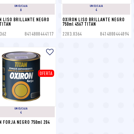
UNID/CAJA
UNID/CAJA
6
4
N LISO BRILLANTE NEGRO 
OXIRON LISO BRILLANTE NEGRO 
 TITAN
750ml 4567 TITAN
362
8414800444117
2203.0364
8414800444094
OFERTA
UNID/CAJA
4
N FORJA NEGRO 750ml 204 