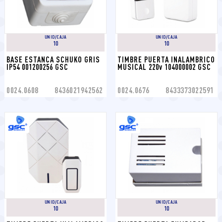
UNID/CAJA
UNID/CAJA
10
10
BASE ESTANCA SCHUKO GRIS 
TIMBRE PUERTA INALAMBRICO 
IP54 001200256 GSC
MUSICAL 220v 104000002 GSC
0024.0608
8436021942562
0024.0676
8433373022591
UNID/CAJA
UNID/CAJA
10
10