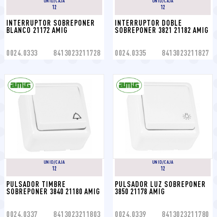
UNID/CAJA
UNID/CAJA
12
12
INTERRUPTOR SOBREPONER 
INTERRUPTOR DOBLE 
BLANCO 21172 AMIG
SOBREPONER 3821 21182 AMIG
0024.0333
8413023211728
0024.0335
8413023211827
UNID/CAJA
UNID/CAJA
12
12
PULSADOR TIMBRE 
PULSADOR LUZ SOBREPONER 
SOBREPONER 3840 21180 AMIG
3850 21178 AMIG
0024.0337
8413023211803
0024.0339
8413023211780