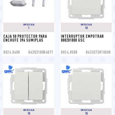
UNID/CAJA
UNID/CAJA
1
10
CAJA 50 PROTECTOR PARA 
INTERRUPTOR EMPOTRAR 
ENCHUFE 396 SUMIPLAS
000201000 GSC
0024.0400
8435318804071
0024.0500
8433373010000
UNID/CAJA
UNID/CAJA
10
10