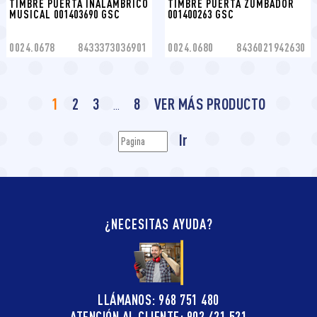
TIMBRE PUERTA INALAMBRICO 
TIMBRE PUERTA ZUMBADOR 
MUSICAL 001403690 GSC
001400263 GSC
0024.0678
8433373036901
0024.0680
8436021942630
1
2
3
8
VER MÁS PRODUCTO
…
Ir
¿NECESITAS AYUDA?
LLÁMANOS: 968 751 480
ATENCIÓN AL CLIENTE: 902 421 521