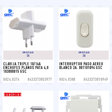
UNID/CAJA
UNID/CAJA
25
20
CLAVIJA TRIPLE 10/16A 
INTERRUPTOR PASO AEREO 
ENCHUFES PLANOS PATA 4,0 
BLANCO 2A. 001101094 GSC
103000015 GSC
0024.0374
8433373053977
0024.0380
8433373010949