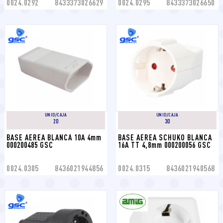
0024.0292
8433373026629
0024.0295
8433373026650
UNID/CAJA
UNID/CAJA
20
30
BASE AEREA BLANCA 10A 4mm 
BASE AEREA SCHUKO BLANCA 
000200485 GSC
16A TT 4,8mm 000200056 GSC
0024.0305
8436021944856
0024.0315
8436021940568