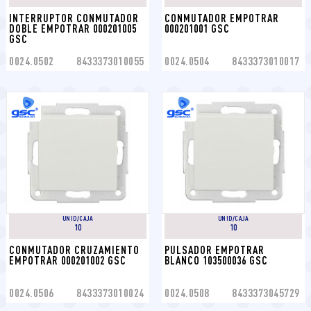
INTERRUPTOR CONMUTADOR 
CONMUTADOR EMPOTRAR 
DOBLE EMPOTRAR 000201005 
000201001 GSC
GSC
0024.0502
8433373010055
0024.0504
8433373010017
UNID/CAJA
UNID/CAJA
10
10
CONMUTADOR CRUZAMIENTO 
PULSADOR EMPOTRAR 
EMPOTRAR 000201002 GSC
BLANCO 103500036 GSC
0024.0506
8433373010024
0024.0508
8433373045729