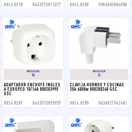
0024.0278
8433373013377
0024.0280
5906083084980
UNID/CAJA
UNID/CAJA
10
12
ADAPTADOR ENCHUFE INGLES 
CLAVIJA HORNOS Y COCINAS 
A EUROPEO 10/16A 000203995 
25A 6000w 000200240 GSC
GSC
0024.0281
8433373039957
0024.0285
8436021942401