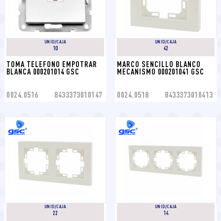
UNID/CAJA
UNID/CAJA
10
42
TOMA TELEFONO EMPOTRAR 
MARCO SENCILLO BLANCO 
BLANCA 000201014 GSC
MECANISMO 000201041 GSC
0024.0516
8433373010147
0024.0518
8433373010413
UNID/CAJA
UNID/CAJA
22
14