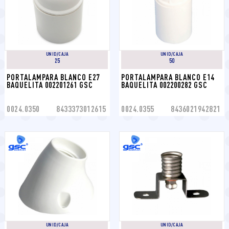
UNID/CAJA
UNID/CAJA
25
50
PORTALAMPARA BLANCO E27 
PORTALAMPARA BLANCO E14 
BAQUELITA 002201261 GSC
BAQUELITA 002200282 GSC
0024.0350
8433373012615
0024.0355
8436021942821
UNID/CAJA
UNID/CAJA