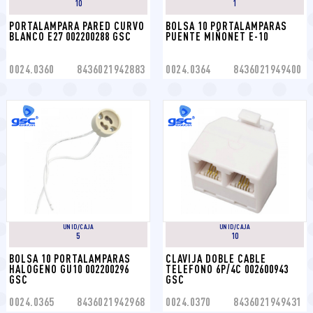
10
1
PORTALAMPARA PARED CURVO 
BOLSA 10 PORTALAMPARAS 
BLANCO E27 002200288 GSC
PUENTE MIÑONET E-10
0024.0360
8436021942883
0024.0364
8436021949400
UNID/CAJA
UNID/CAJA
5
10
BOLSA 10 PORTALAMPARAS 
CLAVIJA DOBLE CABLE 
HALOGENO GU10 002200296 
TELEFONO 6P/4C 002600943 
GSC
GSC
0024.0365
8436021942968
0024.0370
8436021949431