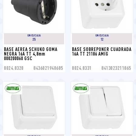
UNID/CAJA
UNID/CAJA
25
12
BASE AEREA SCHUKO GOMA 
BASE SOBREPONER CUADRADA 
NEGRA 16A TT 4,8mm 
16A TT 21186 AMIG
000200060 GSC
0024.0320
8436021940605
0024.0331
8413023211865