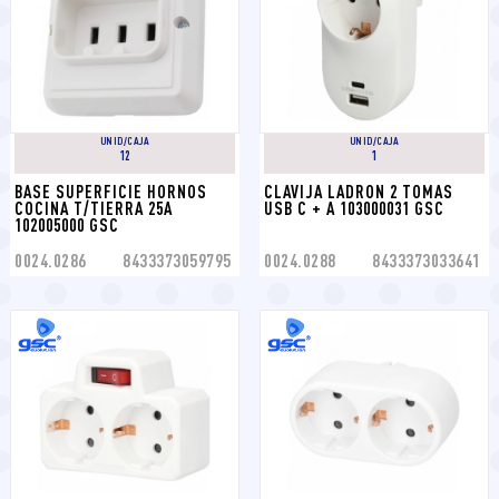
UNID/CAJA
UNID/CAJA
12
1
BASE SUPERFICIE HORNOS 
CLAVIJA LADRON 2 TOMAS 
COCINA T/TIERRA 25A 
USB C + A 103000031 GSC
102005000 GSC
0024.0286
8433373059795
0024.0288
8433373033641