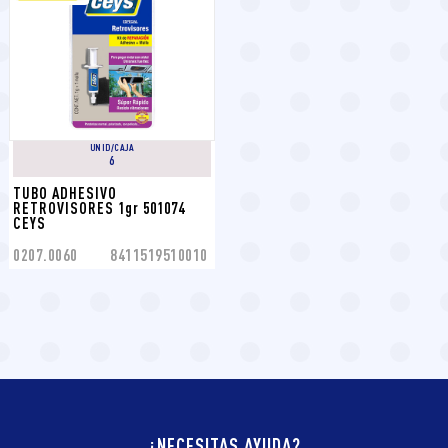
UNID/CAJA
6
TUBO ADHESIVO 
RETROVISORES 1gr 501074 
CEYS
0207.0060
8411519510010
¿NECESITAS AYUDA?