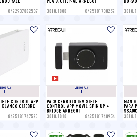
ONDO YALE
PLATA CI10P-AL ARREGUI
DORAD
8422937002537
3018.1000
8425181738252
3018.1
NID/CAJA
UNID/CAJA
1
1
IBLE CONTROL APP 
PACK CERROJO INVISIBLE 
MANDO
 BLANCO CI20BRC 
CONTROL APP MOVIL SPIN UP + 
PARA 
BRIDGE ARREGUI
SSA00
8425181747520
3018.1010
8425181748954
3018.1