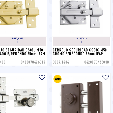
UNID/CAJA
UNID/CAJA
1
1
JO SEGURIDAD CS88L M50 
CERROJO SEGURIDAD CS88C M50 
ADO B/REDONDO 85mm IFAM
CROMO B/REDONDO 85mm IFAM
400
8420078426014
3007.1404
8420078426038