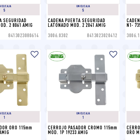
NID/CAJA
UNID/CAJA
5
5
A SEGURIDAD 
CADENA PUERTA SEGURIDAD 
CADEN
D. 2 8061 AMIG
LATONADO MOD. 2 2041 AMIG
N1- 73
8413023080614
3006.0302
8413023020412
3006.1
NID/CAJA
UNID/CAJA
1
1
OR ORO 115mm  
CERROJO PASADOR CROMO 115mm 
CERRO
 AMIG
MOD. 1P 19233 AMIG
ORO M