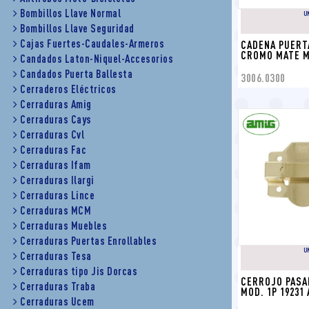
Bombillos Llave Normal
U
Bombillos Llave Seguridad
Cajas Fuertes-Caudales-Armeros
CADENA PUERT
CROMO MATE MO
Candados Laton-Niquel-Accesorios
Candados Puerta Ballesta
3006.0300
Cerraderos Eléctricos
Cerraduras Amig
Cerraduras Cays
Cerraduras Cvl
Cerraduras Fac
Cerraduras Ifam
Cerraduras Ilargi
Cerraduras Lince
Cerraduras MCM
Cerraduras Muebles
Cerraduras Puertas Enrollables
U
Cerraduras Tesa
Cerraduras tipo Jis Dorcas
CERROJO PASAD
Cerraduras Traba
MOD. 1P 19231
Cerraduras Ucem