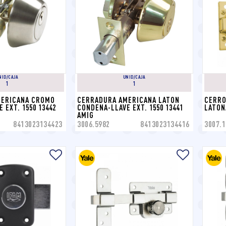
NID/CAJA
UNID/CAJA
1
1
ERICANA CROMO 
CERRADURA AMERICANA LATON 
CERRO
EXT. 1550 13442 
CONDENA-LLAVE EXT. 1550 13441 
LATON
AMIG
8413023134423
3006.5982
8413023134416
3007.1