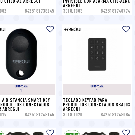
O CI10D-AL ARREGUI
INVISIBLE CON ALARMA CI10-ALRC 
ARREGUI
002
8425181738245
3018.1003
8425181740774
UNID/CAJA
UNID/CAJA
1
1
 A DISTANCIA SMART KEY 
TECLADO KEYPAD PARA 
PRODUCTOS CONECTADOS 
PRODUCTOS CONECTADOS SSA003 
2 ARREGUI
ARREGUI
019
8425181748145
3018.1020
8425181748084