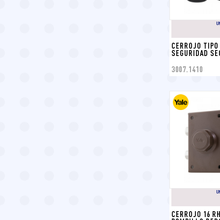
U
CERROJO TIPO 
SEGURIDAD SE
3007.1410
U
CERROJO 16 RH