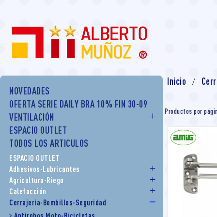
Inicio
Cerr
NOVEDADES
OFERTA SERIE DAILY BRA 10% FIN 30-09
Productos por pági
VENTILACIÓN
ESPACIO OUTLET
TODOS LOS ARTICULOS
ESPACIO OUTLET
Adhesivos-Lubricantes
Agricultura-Riego
Calefacción
Cerrajería-Bombillos-Seguridad
Antirobos Moto-Bicicletas