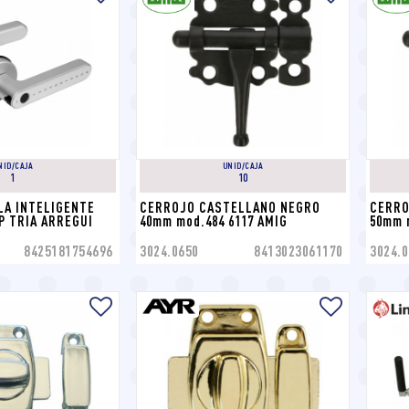
NID/CAJA
UNID/CAJA
1
10
A INTELIGENTE 
CERROJO CASTELLANO NEGRO 
CERRO
P TRIA ARREGUI
40mm mod.484 6117 AMIG
50mm 
8425181754696
3024.0650
8413023061170
3024.0