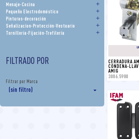
Menaje-Cocina
Pequeño Electrodoméstico
Pinturas-decoración
Señalizacion-Protección-Vestuario
Tornillería-Fijación-Trefileria
U
FILTRADO POR
CERRADURA AM
CONDENA-LLAVE 
AMIG
3006.5980
Filtrar por Marca
(sin filtro)
