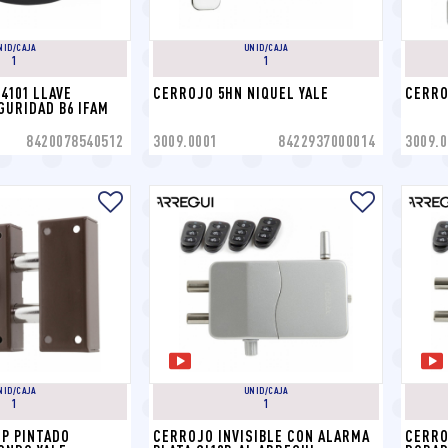
NID/CAJA
UNID/CAJA
1
1
4101 LLAVE 
CERROJO 5HN NIQUEL YALE
CERRO
GURIDAD B6 IFAM
8420078540512
3009.0001
8422937000014
3009.0
NID/CAJA
UNID/CAJA
1
1
P PINTADO 
CERROJO INVISIBLE CON ALARMA 
CERRO