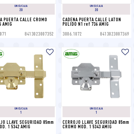
UNID/CAJA
UNID/CAJA
20
20
A PUERTA CALLE CROMO 
CADENA PUERTA CALLE LATON 
5 AMIG
PULIDO N1 ref 736 AMIG
071
8413023007352
3006.1072
8413023007369
UNID/CAJA
UNID/CAJA
1
1
JO LLAVE SEGURIDAD 85mm 
CERROJO LLAVE SEGURIDAD 85mm 
OD. 1 5342 AMIG
CROMO MOD. 1 5343 AMIG