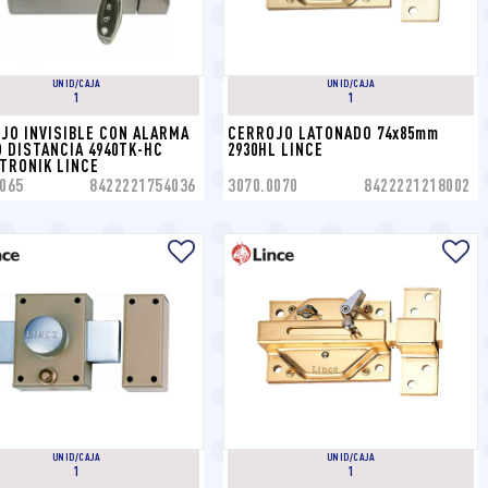
UNID/CAJA
UNID/CAJA
1
1
JO INVISIBLE CON ALARMA 
CERROJO LATONADO 74x85mm 
 DISTANCIA 4940TK-HC 
2930HL LINCE
TRONIK LINCE
065
8422221754036
3070.0070
8422221218002
UNID/CAJA
UNID/CAJA
1
1