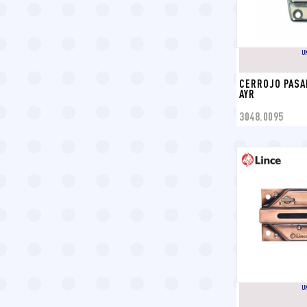
U
CERROJO PASA
AYR
3048.0095
U