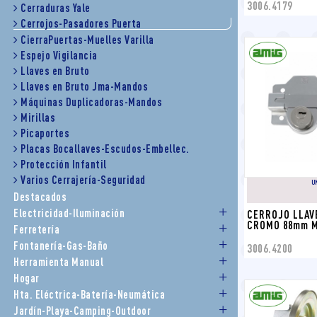
3006.4179
Cerraduras Yale
Cerrojos-Pasadores Puerta
CierraPuertas-Muelles Varilla
Espejo Vigilancia
Llaves en Bruto
Llaves en Bruto Jma-Mandos
Máquinas Duplicadoras-Mandos
Mirillas
Picaportes
Placas Bocallaves-Escudos-Embellec.
Protección Infantil
Varios Cerrajería-Seguridad
U
Destacados
Electricidad-Iluminación
CERROJO LLAV
CROMO 88mm MO
Ferretería
Fontanería-Gas-Baño
3006.4200
Herramienta Manual
Hogar
Hta. Eléctrica-Batería-Neumática
Jardín-Playa-Camping-Outdoor