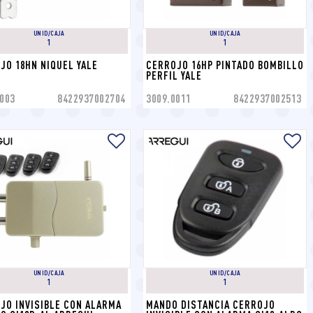
UNID/CAJA
UNID/CAJA
1
1
JO 18HN NIQUEL YALE
CERROJO 16HP PINTADO BOMBILLO 
PERFIL YALE
003
8422937002704
3009.0011
8422937002513
UNID/CAJA
UNID/CAJA
1
1
JO INVISIBLE CON ALARMA 
MANDO DISTANCIA CERROJO 