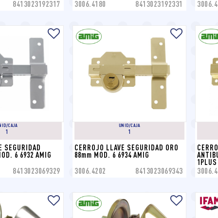
8413023192317
3006.4180
8413023192331
3006.4
NID/CAJA
UNID/CAJA
1
1
E SEGURIDAD 
CERROJO LLAVE SEGURIDAD ORO 
CERRO
D. 6 6932 AMIG
88mm MOD. 6 6934 AMIG
ANTIB
1PLUS
8413023069329
3006.4202
8413023069343
3006.4