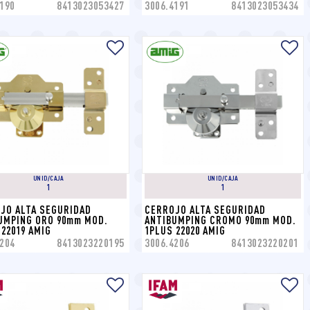
190
8413023053427
3006.4191
8413023053434
UNID/CAJA
UNID/CAJA
1
1
JO ALTA SEGURIDAD 
CERROJO ALTA SEGURIDAD 
UMPING ORO 90mm MOD. 
ANTIBUMPING CROMO 90mm MOD. 
 22019 AMIG
1PLUS 22020 AMIG
204
8413023220195
3006.4206
8413023220201