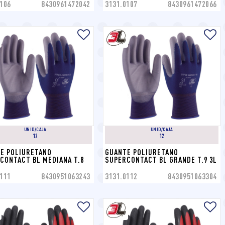
106
8430961472042
3131.0107
8430961472066
UNID/CAJA
UNID/CAJA
12
12
E POLIURETANO 
GUANTE POLIURETANO 
CONTACT BL MEDIANA T.8 
SUPERCONTACT BL GRANDE T.9 3L
111
8430951063243
3131.0112
8430951063304