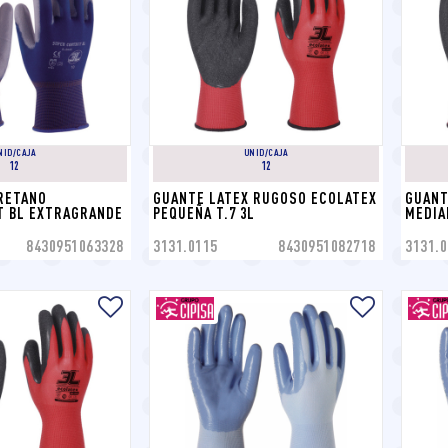
NID/CAJA
UNID/CAJA
12
12
RETANO 
GUANTE LATEX RUGOSO ECOLATEX 
GUANT
 BL EXTRAGRANDE 
PEQUEÑA T.7 3L
MEDIA
8430951063328
3131.0115
8430951082718
3131.0