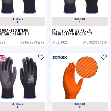
UNID/CAJA
UNID/CAJA
1
1
12 GUANTES NYLON 
PAQ. 12 GUANTES NYLON 
RETANO NEGRO T.6
POLIURETANO NEGRO T.7
024
8436029994242
3132.1025
8436029994235
UNID/CAJA
UNID/CAJA
1
10