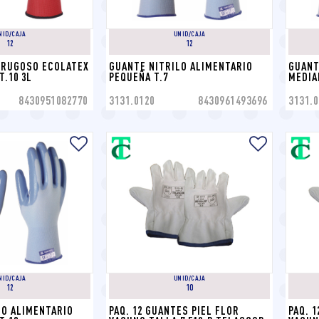
NID/CAJA
UNID/CAJA
12
12
 RUGOSO ECOLATEX 
GUANTE NITRILO ALIMENTARIO 
GUANT
.10 3L
PEQUEÑA T.7
MEDIA
8430951082770
3131.0120
8430961493696
3131.0
NID/CAJA
UNID/CAJA
12
10
O ALIMENTARIO 
PAQ. 12 GUANTES PIEL FLOR 
PAQ. 1