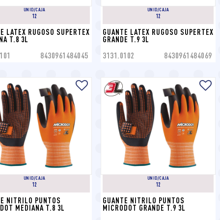
UNID/CAJA
UNID/CAJA
12
12
E LATEX RUGOSO SUPERTEX 
GUANTE LATEX RUGOSO SUPERTEX 
NA T.8 3L
GRANDE T.9 3L
101
8430961484045
3131.0102
8430961484069
UNID/CAJA
UNID/CAJA
12
12
E NITRILO PUNTOS 
GUANTE NITRILO PUNTOS 
DOT MEDIANA T.8 3L
MICRODOT GRANDE T.9 3L