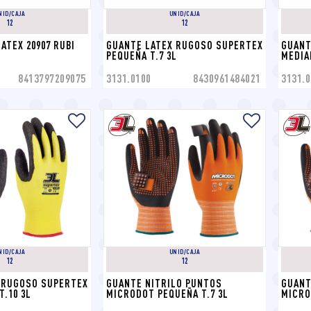
NID/CAJA
UNID/CAJA
12
12
ATEX 20907 RUBI
GUANTE LATEX RUGOSO SUPERTEX 
GUANT
PEQUEÑA T.7 3L
MEDIA
8413797209075
3131.0100
8430961484021
3131.0
NID/CAJA
UNID/CAJA
12
12
 RUGOSO SUPERTEX 
GUANTE NITRILO PUNTOS 
GUANT
.10 3L
MICRODOT PEQUEÑA T.7 3L
MICRO