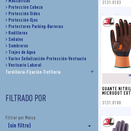
Mascarillas
3131.0103
Protección Cabeza
Protección Oidos
Protección Ojos
Protectores Parking-Barreras
Rodilleras
Señales
Sombreros
Trajes de Agua
Varios Señalización-Protección-Vestuario
Vestuario Laboral
Tornillería-Fijación-Trefileria
U
GUANTE NITRIL
MICRODOT EXT
FILTRADO POR
3131.0108
Filtrar por Marca
(sin filtro)
