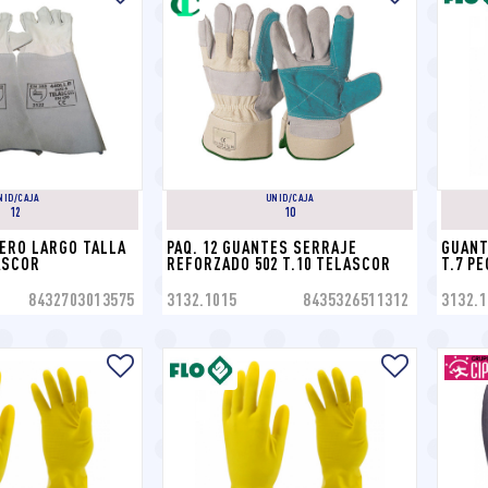
NID/CAJA
UNID/CAJA
12
10
ERO LARGO TALLA 
PAQ. 12 GUANTES SERRAJE 
GUANT
ASCOR
REFORZADO 502 T.10 TELASCOR
T.7 P
8432703013575
3132.1015
8435326511312
3132.1