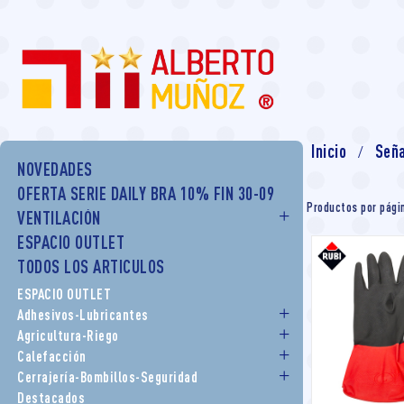
Inicio
Seña
NOVEDADES
OFERTA SERIE DAILY BRA 10% FIN 30-09
Productos por pági
VENTILACIÓN
ESPACIO OUTLET
TODOS LOS ARTICULOS
ESPACIO OUTLET
Adhesivos-Lubricantes
Agricultura-Riego
Calefacción
Cerrajería-Bombillos-Seguridad
Destacados