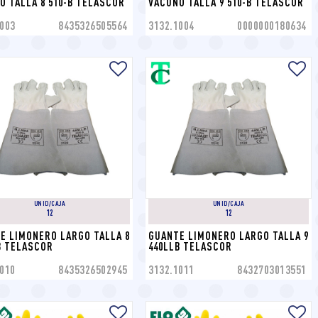
O TALLA 8 510-B TELASCOR
VACUNO TALLA 9 510-B TELASCOR
003
8435326505564
3132.1004
0000000180634
UNID/CAJA
UNID/CAJA
12
12
E LIMONERO LARGO TALLA 8 
GUANTE LIMONERO LARGO TALLA 9 
B TELASCOR
440LLB TELASCOR
010
8435326502945
3132.1011
8432703013551