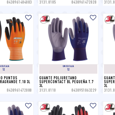
8430961484083
3131.0105
8430961472028
3131.0
NID/CAJA
UNID/CAJA
12
12
O PUNTOS 
GUANTE POLIURETANO 
GUANT
RAGRANDE T.10 3L
SUPERCONTACT BL PEQUEÑA T.7 
SUPER
3L
3L
8430961472080
3131.0110
8430951063229
3131.0