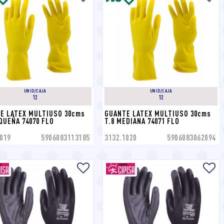
UNID/CAJA
UNID/CAJA
12
12
E LATEX MULTIUSO 30cms 
GUANTE LATEX MULTIUSO 30cms 
EQUEÑA 74070 FLO
T.8 MEDIANA 74071 FLO
019
5906083113185
3132.1020
5906083062094