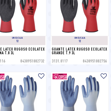
UNID/CAJA
UNID/CAJA
12
12
E LATEX RUGOSO ECOLATEX 
GUANTE LATEX RUGOSO ECOLATEX 
NA T.8 3L
GRANDE T.9 3L
116
8430951082732
3131.0117
8430951082756