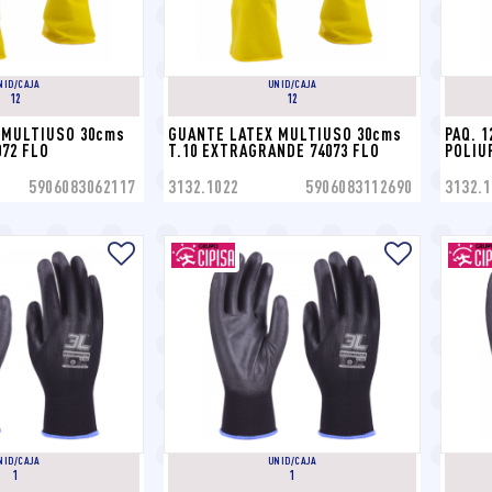
NID/CAJA
UNID/CAJA
12
12
MULTIUSO 30cms 
GUANTE LATEX MULTIUSO 30cms 
PAQ. 
072 FLO
T.10 EXTRAGRANDE 74073 FLO
POLIU
5906083062117
3132.1022
5906083112690
3132.1
NID/CAJA
UNID/CAJA
1
1