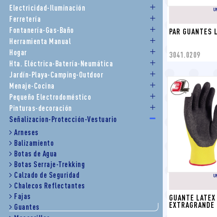
Electricidad-Iluminación
U
Ferretería
Fontanería-Gas-Baño
PAR GUANTES L
Herramienta Manual
Hogar
3041.0209
Hta. Eléctrica-Batería-Neumática
Jardín-Playa-Camping-Outdoor
Menaje-Cocina
Pequeño Electrodoméstico
Pinturas-decoración
Señalizacion-Protección-Vestuario
Arneses
Balizamiento
Botas de Agua
Botas Serraje-Trekking
Calzado de Seguridad
U
Chalecos Reflectantes
Fajas
GUANTE LATEX
EXTRAGRANDE T
Guantes