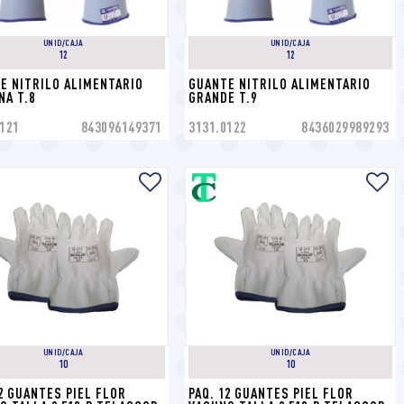
UNID/CAJA
UNID/CAJA
12
12
E NITRILO ALIMENTARIO 
GUANTE NITRILO ALIMENTARIO 
NA T.8
GRANDE T.9
121
843096149371
3131.0122
8436029989293
UNID/CAJA
UNID/CAJA
10
10
2 GUANTES PIEL FLOR 
PAQ. 12 GUANTES PIEL FLOR 