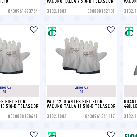
T.10
VACUNO TALLA 7 510-B TELASCOR
VACUN
8430961493764
3132.1002
000000152181
3132.1
NID/CAJA
UNID/CAJA
10
10
S PIEL FLOR 
PAQ. 12 GUANTES PIEL FLOR 
GUANT
10 510-B TELASCOR
VACUNO TALLA 11 510-B TELASCOR
440LL
0000000180641
3132.1006
8430961361117
3132.1