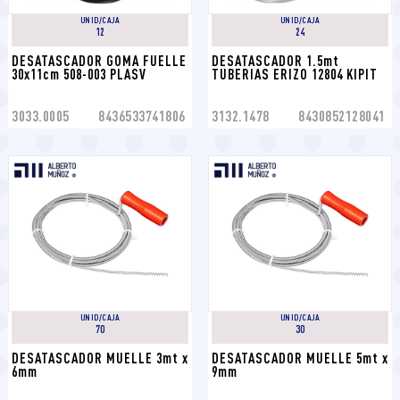
UNID/CAJA
UNID/CAJA
12
24
DESATASCADOR GOMA FUELLE 
DESATASCADOR 1.5mt 
30x11cm 508-003 PLASV
TUBERIAS ERIZO 12804 KIPIT
3033.0005
8436533741806
3132.1478
8430852128041
UNID/CAJA
UNID/CAJA
70
30
DESATASCADOR MUELLE 3mt x 
DESATASCADOR MUELLE 5mt x 
6mm
9mm