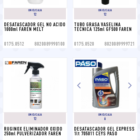
UNID/CAJA
UNID/CAJA
12
12
DESATASCADOR GEL NO ACIDO 
TUBO GRASA VASELINA 
1000ml FAREN MELT
TECNICA 125ml GF500 FAREN
0175.0512
8020089990100
0175.0520
8020089999721
UNID/CAJA
UNID/CAJA
12
6
RUGINOX ELIMINADOR OXIDO 
DESATASCADOR GEL EXPRESS 
250ml PULVERIZADOR FAREN
1lt 705011 CEYS PASO