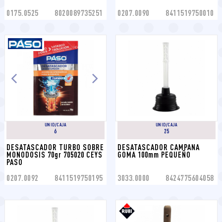
0175.0525
8020089735251
0207.0090
8411519750010
UNID/CAJA
UNID/CAJA
6
25
DESATASCADOR TURBO SOBRE 
DESATASCADOR CAMPANA 
MONODOSIS 70gr 705020 CEYS 
GOMA 100mm PEQUEÑO
PASO
0207.0092
8411519750195
3033.0000
8424775604058