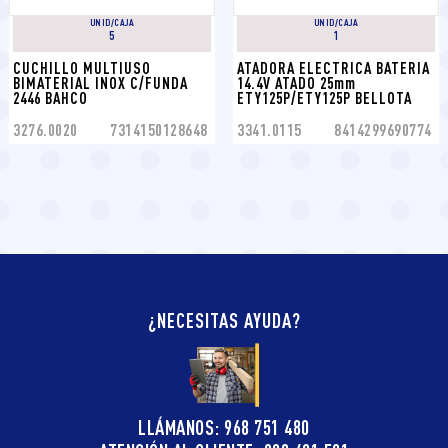
UNID/CAJA
UNID/CAJA
5
1
CUCHILLO MULTIUSO 
ATADORA ELECTRICA BATERIA 
BIMATERIAL INOX C/FUNDA 
14.4V ATADO 25mm 
2446 BAHCO
ETY125P/ETY125P BELLOTA
3276.0020
7314150128648
3341.0115
8414299690774
¿NECESITAS AYUDA?
LLÁMANOS: 968 751 480