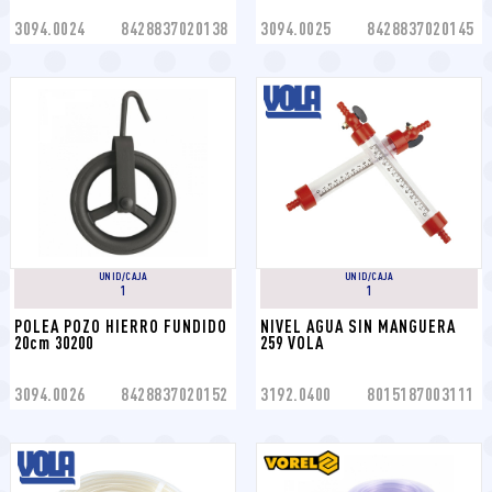
3094.0024
8428837020138
3094.0025
8428837020145
UNID/CAJA
UNID/CAJA
1
1
POLEA POZO HIERRO FUNDIDO 
NIVEL AGUA SIN MANGUERA 
20cm 30200
259 VOLA
3094.0026
8428837020152
3192.0400
8015187003111