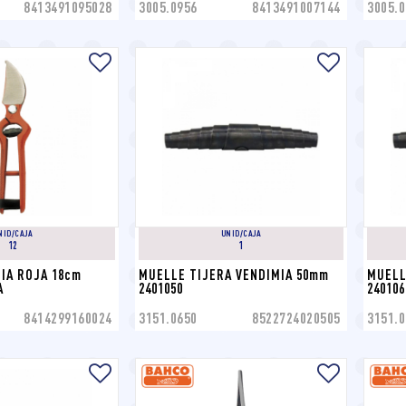
8413491095028
3005.0956
8413491007144
3005.0
NID/CAJA
UNID/CAJA
12
1
IA ROJA 18cm 
MUELLE TIJERA VENDIMIA 50mm 
MUELL
A
2401050
240106
8414299160024
3151.0650
8522724020505
3151.0