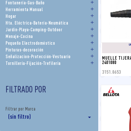
Fontanería-Gas-Baño
Herramienta Manual
Hogar
Hta. Eléctrica-Batería-Neumática
Jardín-Playa-Camping-Outdoor
Menaje-Cocina
Pequeño Electrodoméstico
U
Pinturas-decoración
Señalizacion-Protección-Vestuario
MUELLE TIJERA
2401080
Tornillería-Fijación-Trefileria
3151.0653
FILTRADO POR
Filtrar por Marca
(sin filtro)
