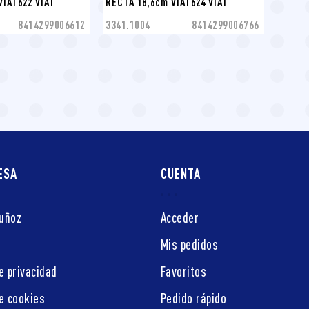
VIAT622 VIAT
RECTA 18,6cm VIAT624 VIAT
8414299006612
3341.1004
8414299006766
ESA
CUENTA
Muñoz
Acceder
Mis pedidos
e privacidad
Favoritos
de cookies
Pedido rápido