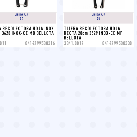
UNID/CAJA
UNID/CAJA
24
25
A RECOLECTORA HOJA INOX 
TIJERA RECOLECTORA HOJA 
m 3628 INOX-CE MB BELLOTA
RECTA 20cm 3629 INOX-CE MP 
BELLOTA
011
8414299588316
3341.0012
8414299588330