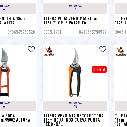
NID/CAJA
UNID/CAJA
6
6
ENDIMIA 18cm 
TIJERA PODA VENDIMIA 21cm 
TIJER
PAJARITA
1025-21 CM-F PAJARITA
1025-
8436545750520
3005.0901
8436545750544
3005.0
OFERTA
NID/CAJA
UNID/CAJA
6
15
IA PODA 
TIJERA VENDIMIA RECOLECTORA 
TIJER
cm 95002 ALTUNA
18cm HOJA INOX CURVA PUNTA 
18cm 
REDONDA...
1261 