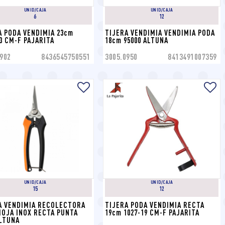
UNID/CAJA
UNID/CAJA
6
12
A PODA VENDIMIA 23cm 
TIJERA VENDIMIA VENDIMIA PODA 
23 CM-F PAJARITA
18cm 95000 ALTUNA
902
8436545750551
3005.0950
8413491007359
UNID/CAJA
UNID/CAJA
15
12
A VENDIMIA RECOLECTORA 
TIJERA PODA VENDIMIA RECTA 
HOJA INOX RECTA PUNTA 
19cm 1027-19 CM-F PAJARITA
ALTUNA