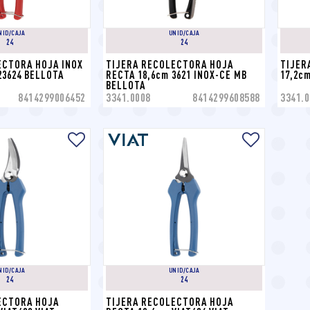
NID/CAJA
UNID/CAJA
24
24
CTORA HOJA INOX 
TIJERA RECOLECTORA HOJA 
TIJER
23624 BELLOTA
RECTA 18,6cm 3621 INOX-CE MB 
17,2c
BELLOTA
8414299006452
3341.0008
8414299608588
3341.0
NID/CAJA
UNID/CAJA
24
24
ECTORA HOJA 
TIJERA RECOLECTORA HOJA 