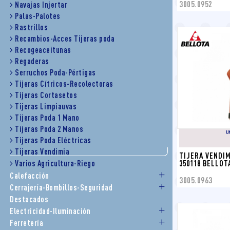
3005.0952
Navajas Injertar
Palas-Palotes
Rastrillos
Recambios-Acces Tijeras poda
Recogeaceitunas
Regaderas
Serruchos Poda-Pértigas
Tijeras Cítricos-Recolectoras
Tijeras Cortasetos
Tijeras Limpiauvas
Tijeras Poda 1 Mano
Tijeras Poda 2 Manos
U
Tijeras Poda Eléctricas
Tijeras Vendimia
TIJERA VENDIM
350118 BELLOT
Varios Agricultura-Riego
Calefacción
3005.0963
Cerrajería-Bombillos-Seguridad
Destacados
Electricidad-Iluminación
Ferretería