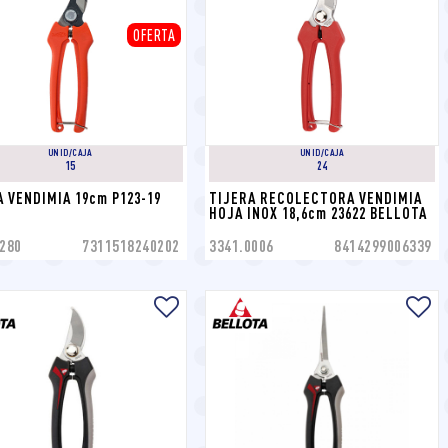
OFERTA
UNID/CAJA
UNID/CAJA
15
24
 VENDIMIA 19cm P123-19 
TIJERA RECOLECTORA VENDIMIA 
HOJA INOX 18,6cm 23622 BELLOTA
280
7311518240202
3341.0006
8414299006339