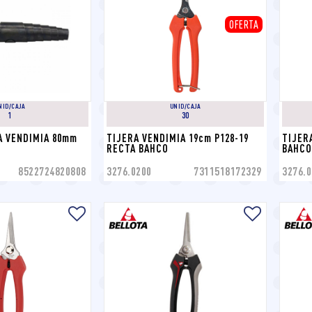
OFERTA
NID/CAJA
UNID/CAJA
1
30
 VENDIMIA 80mm 
TIJERA VENDIMIA 19cm P128-19 
TIJERA
RECTA BAHCO
BAHCO
8522724820808
3276.0200
7311518172329
3276.0