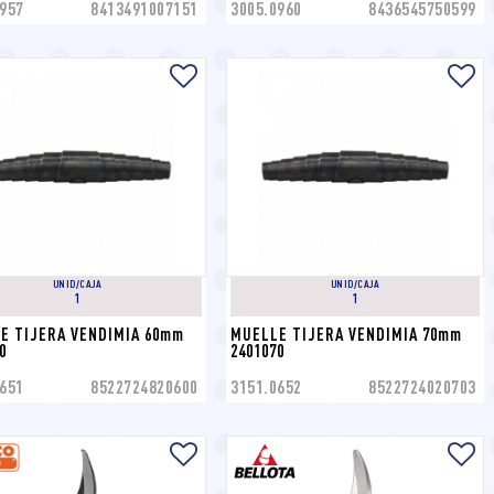
957
8413491007151
3005.0960
8436545750599
UNID/CAJA
UNID/CAJA
1
1
E TIJERA VENDIMIA 60mm 
MUELLE TIJERA VENDIMIA 70mm 
0
2401070
651
8522724820600
3151.0652
8522724020703