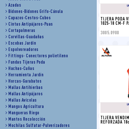
Azadas
U
Bidones-Bidones Grifo-Cánula
Capazos-Cestos-Cubos
TIJERA PODA V
1025-18 CM-F 
Cintas Antipájaros-Puas
Cortapalmeras
3005.0900
Corvillas-Guadañas
Escobas Jardín
Espolvoreadores
Fittings- Conectores polietileno
Fundas Tijeras Poda
Hachas-Cuñas
Herramienta Jardín
Horcas-Garabatos
Mallas Antihierbas
Mallas Antipájaros
Mallas Avícolas
U
Mangos Agricultura
Mangueras Riego
TIJERA VENDIM
Mantos Recolección
REFORZADA 18
Mochilas Sulfatar-Pulverizadores