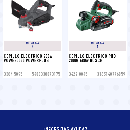
UNID/CAJA
UNID/CAJA
4
1
CEPILLO ELECTRICO 900w 
CEPILLO ELECTRICO PHO 
POWE80030 POWERPLUS
2000/ 680w BOSCH
3384.5095
5400338073175
3422.0045
3165140776059
¿NECESITAS AYUDA?