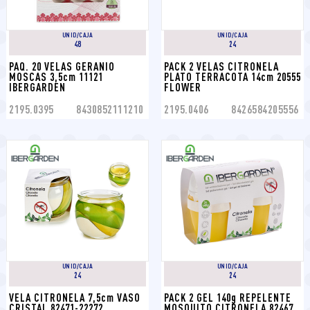
UNID/CAJA
UNID/CAJA
48
24
PAQ. 20 VELAS GERANIO 
PACK 2 VELAS CITRONELA 
MOSCAS 3,5cm 11121 
PLATO TERRACOTA 14cm 20555 
IBERGARDEN
FLOWER
2195.0395
8430852111210
2195.0406
8426584205556
UNID/CAJA
UNID/CAJA
24
24
VELA CITRONELA 7,5cm VASO 
PACK 2 GEL 140g REPELENTE 
CRISTAL 82471-22272 
MOSQUITO CITRONELA 82467 