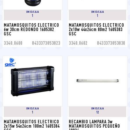
UNID/CAJA
UNID/CAJA
1
1
MATAMOSQUITOS ELECTRICO 
MATAMOSQUITOS ELECTRICO 
6w 30cm REDONDO 1605382 
2x10w 44x26cm 80m2 1605383 
GSC
GSC
3340.0600
8433373053823
3340.0602
8433373053830
UNID/CAJA
UNID/CAJA
1
12
MATAMOSQUITOS ELECTRICO 
RECAMBIO LAMPARA 3w 
2x15w 54x26cm 100m2 1605384 
MATAMOSQUITOS PEQUEÑO 