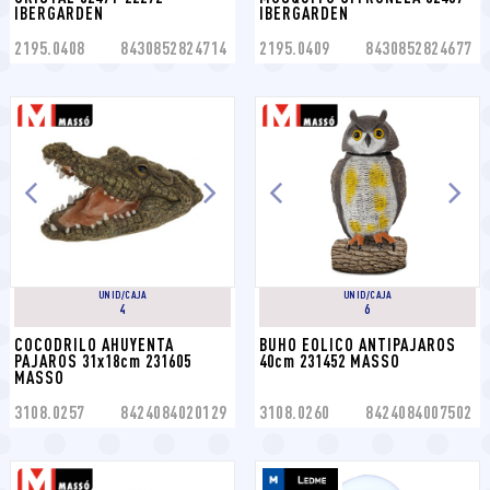
IBERGARDEN
IBERGARDEN
2195.0408
8430852824714
2195.0409
8430852824677
UNID/CAJA
UNID/CAJA
4
6
COCODRILO AHUYENTA 
BUHO EOLICO ANTIPAJAROS 
PAJAROS 31x18cm 231605 
40cm 231452 MASSO
MASSO
3108.0257
8424084020129
3108.0260
8424084007502