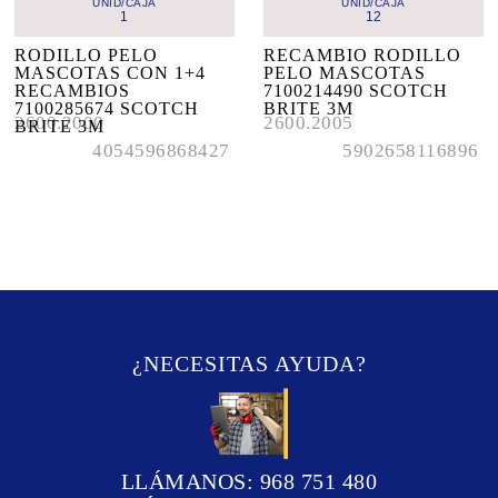
UNID/CAJA
UNID/CAJA
1
12
RODILLO PELO 
RECAMBIO RODILLO 
MASCOTAS CON 1+4 
PELO MASCOTAS 
RECAMBIOS 
7100214490 SCOTCH 
7100285674 SCOTCH 
BRITE 3M
2600.2000
2600.2005
BRITE 3M
4054596868427
5902658116896
¿NECESITAS AYUDA?
LLÁMANOS: 968 751 480