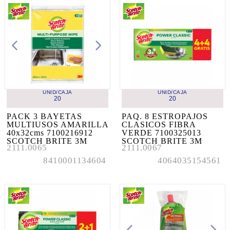
UNID/CAJA
UNID/CAJA
20
20
PACK 3 BAYETAS 
PAQ. 8 ESTROPAJOS 
MULTIUSOS AMARILLA 
CLASICOS FIBRA 
40x32cms 7100216912 
VERDE 7100325013 
SCOTCH BRITE 3M
SCOTCH BRITE 3M
2111.0065
2111.0067
8410001134604
4064035154561