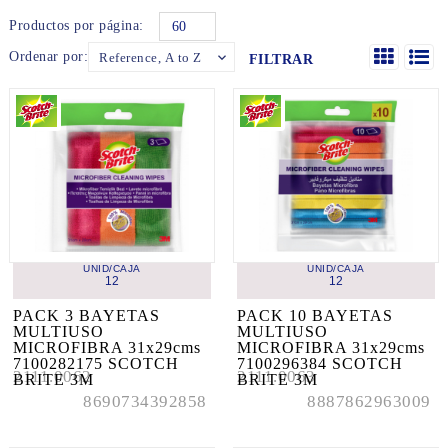
Productos por página:
60
Ordenar por:
Reference, A to Z

FILTRAR
UNID/CAJA
UNID/CAJA
12
12
PACK 3 BAYETAS 
PACK 10 BAYETAS 
MULTIUSO 
MULTIUSO 
MICROFIBRA 31x29cms 
MICROFIBRA 31x29cms 
7100282175 SCOTCH 
7100296384 SCOTCH 
2111.0062
2111.0063
BRITE 3M
BRITE 3M
8690734392858
8887862963009