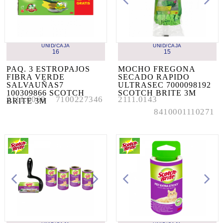
UNID/CAJA
UNID/CAJA
16
15
PAQ. 3 ESTROPAJOS 
MOCHO FREGONA 
FIBRA VERDE 
SECADO RAPIDO 
SALVAUÑAS7 
ULTRASEC 7000098192 
100309866 SCOTCH 
SCOTCH BRITE 3M
2111.0068
7100227346
2111.0143
BRITE 3M
8410001110271