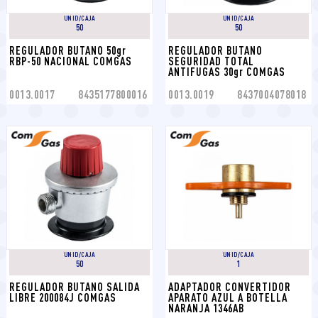
UNID/CAJA
UNID/CAJA
50
50
REGULADOR BUTANO 50gr 
REGULADOR BUTANO 
RBP-50 NACIONAL COMGAS
SEGURIDAD TOTAL 
ANTIFUGAS 30gr COMGAS
0013.0017
8435177800016
0013.0019
8437004078018
UNID/CAJA
UNID/CAJA
50
1
REGULADOR BUTANO SALIDA 
ADAPTADOR CONVERTIDOR 
LIBRE 200084J COMGAS
APARATO AZUL A BOTELLA 
NARANJA 1346AB