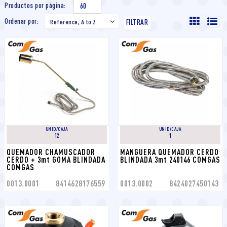
Productos por página:
60
Ordenar por:
Reference, A to Z

FILTRAR
UNID/CAJA
UNID/CAJA
12
1
QUEMADOR CHAMUSCADOR 
MANGUERA QUEMADOR CERDO 
CERDO + 3mt GOMA BLINDADA 
BLINDADA 3mt 240146 COMGAS
COMGAS
0013.0001
8414628176559
0013.0002
8424027450143