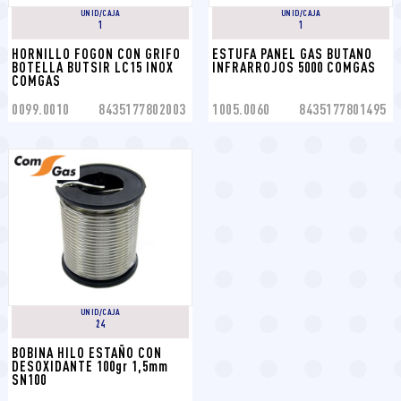
UNID/CAJA
UNID/CAJA
1
1
HORNILLO FOGON CON GRIFO 
ESTUFA PANEL GAS BUTANO 
BOTELLA BUTSIR LC15 INOX 
INFRARROJOS 5000 COMGAS
COMGAS
0099.0010
8435177802003
1005.0060
8435177801495
UNID/CAJA
24
BOBINA HILO ESTAÑO CON 
DESOXIDANTE 100gr 1,5mm 
SN100